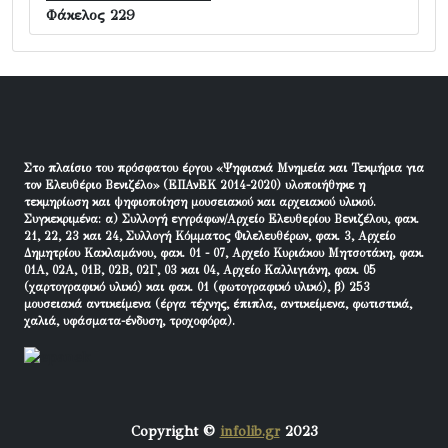
Φάκελος 229
Στο πλαίσιο του πρόσφατου έργου «Ψηφιακά Μνημεία και Τεκμήρια για
τον Ελευθέριο Βενιζέλο» (ΕΠΑνΕΚ 2014-2020) υλοποιήθηκε η
τεκμηρίωση και ψηφιοποίηση μουσειακού και αρχειακού υλικού.
Συγκεκριμένα: α) Συλλογή εγγράφων/Αρχείο Ελευθερίου Βενιζέλου, φακ.
21, 22, 23 και 24, Συλλογή Κόμματος Φιλελευθέρων, φακ. 3, Αρχείο
Δημητρίου Κακλαμάνου, φακ. 01 - 07, Αρχείο Κυριάκου Μητσοτάκη, φακ.
01Α, 02Α, 01Β, 02Β, 02Γ, 03 και 04, Αρχείο Καλλιγιάνη, φακ. 05
(χαρτογραφικό υλικό) και φακ. 01 (φωτογραφικό υλικό), β) 253
μουσειακά αντικείμενα (έργα τέχνης, έπιπλα, αντικείμενα, φωτιστικά,
χαλιά, υφάσματα-ένδυση, τροχοφόρα).
Copyright ©
infolib.gr
2023