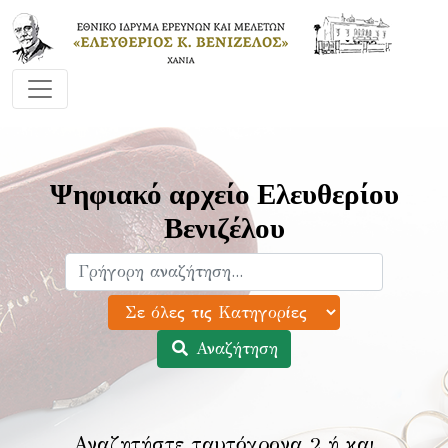
Ψηφιακό αρχείο Ελευθερίου
Βενιζέλου
Αναζήτηση
Αναζητήστε ταυτόχρονα 2 ή και