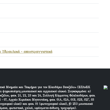
 Υδραυλικά - αποστραγγιστικά
ακά Μνημεία και Τεκμήρια για τον Ελευθέριο Βενιζέλο» (ΕΠΑνΕΚ
ι ψηφιοποίηση μουσειακού και αρχειακού υλικού. Συγκεκριμένα: α)
ιζέλου, φακ. 21, 22, 23 και 24, Συλλογή Κόμματος Φιλελευθέρων, φακ.
 - 07, Αρχείο Κυριάκου Μητσοτάκη, φακ. 01Α, 02Α, 01Β, 02Β, 02Γ, 03
τογραφικό υλικό) και φακ. 01 (φωτογραφικό υλικό), β) 253 μουσειακά
είμενα, φωτιστικά, χαλιά, υφάσματα-ένδυση, τροχοφόρα).