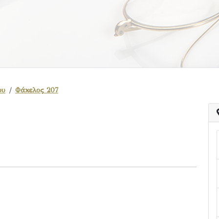
ου
Φάκελος 207