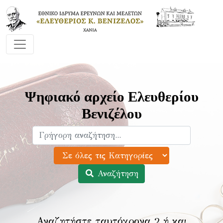
Ψηφιακό αρχείο Ελευθερίου
Βενιζέλου
Αναζήτηση
Αναζητήστε ταυτόχρονα 2 ή και