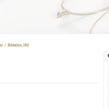
ου
Φάκελος 182