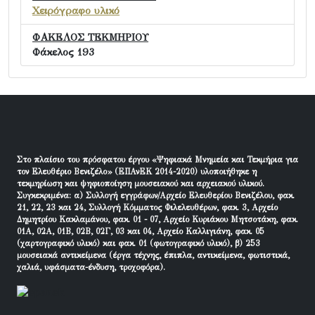
Χειρόγραφο υλικό
ΦΑΚΕΛΟΣ ΤΕΚΜΗΡΙΟΥ
Φάκελος 193
Στο πλαίσιο του πρόσφατου έργου «Ψηφιακά Μνημεία και Τεκμήρια για
τον Ελευθέριο Βενιζέλο» (ΕΠΑνΕΚ 2014-2020) υλοποιήθηκε η
τεκμηρίωση και ψηφιοποίηση μουσειακού και αρχειακού υλικού.
Συγκεκριμένα: α) Συλλογή εγγράφων/Αρχείο Ελευθερίου Βενιζέλου, φακ.
21, 22, 23 και 24, Συλλογή Κόμματος Φιλελευθέρων, φακ. 3, Αρχείο
Δημητρίου Κακλαμάνου, φακ. 01 - 07, Αρχείο Κυριάκου Μητσοτάκη, φακ.
01Α, 02Α, 01Β, 02Β, 02Γ, 03 και 04, Αρχείο Καλλιγιάνη, φακ. 05
(χαρτογραφικό υλικό) και φακ. 01 (φωτογραφικό υλικό), β) 253
μουσειακά αντικείμενα (έργα τέχνης, έπιπλα, αντικείμενα, φωτιστικά,
χαλιά, υφάσματα-ένδυση, τροχοφόρα).