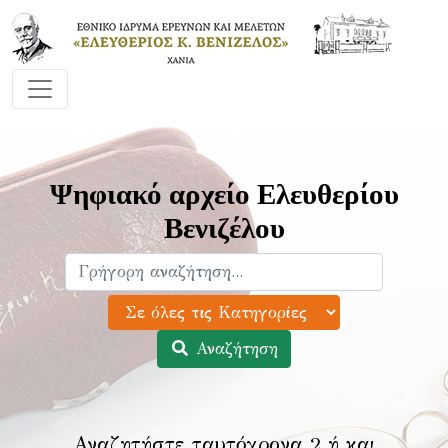
Ψηφιακό αρχείο Ελευθερίου
Βενιζέλου
Αναζήτηση
Αναζητήστε ταυτόχρονα 2 ή και