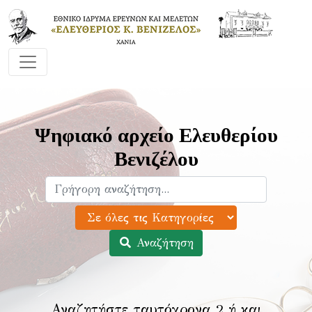
Ψηφιακό αρχείο Ελευθερίου
Βενιζέλου
Αναζήτηση
Αναζητήστε ταυτόχρονα 2 ή και