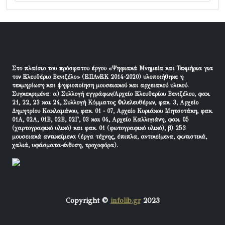
Στο πλαίσιο του πρόσφατου έργου «Ψηφιακά Μνημεία και Τεκμήρια για
τον Ελευθέριο Βενιζέλο» (ΕΠΑνΕΚ 2014-2020) υλοποιήθηκε η
τεκμηρίωση και ψηφιοποίηση μουσειακού και αρχειακού υλικού.
Συγκεκριμένα: α) Συλλογή εγγράφων/Αρχείο Ελευθερίου Βενιζέλου, φακ.
21, 22, 23 και 24, Συλλογή Κόμματος Φιλελευθέρων, φακ. 3, Αρχείο
Δημητρίου Κακλαμάνου, φακ. 01 - 07, Αρχείο Κυριάκου Μητσοτάκη, φακ.
01Α, 02Α, 01Β, 02Β, 02Γ, 03 και 04, Αρχείο Καλλιγιάνη, φακ. 05
(χαρτογραφικό υλικό) και φακ. 01 (φωτογραφικό υλικό), β) 253
μουσειακά αντικείμενα (έργα τέχνης, έπιπλα, αντικείμενα, φωτιστικά,
χαλιά, υφάσματα-ένδυση, τροχοφόρα).
Copyright ©
infolib.gr
2023