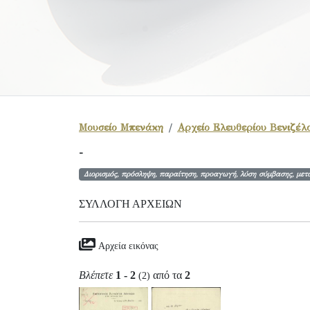
Μουσείο Μπενάκη
Αρχείο Ελευθερίου Βενιζέλ
-
Διορισμός, πρόσληψη, παραίτηση, προαγωγή, λύση σύμβασης, μετ
ΣΥΛΛΟΓΉ ΑΡΧΕΊΩΝ
Αρχεία εικόνας
Βλέπετε
1 - 2
από τα
2
(2)