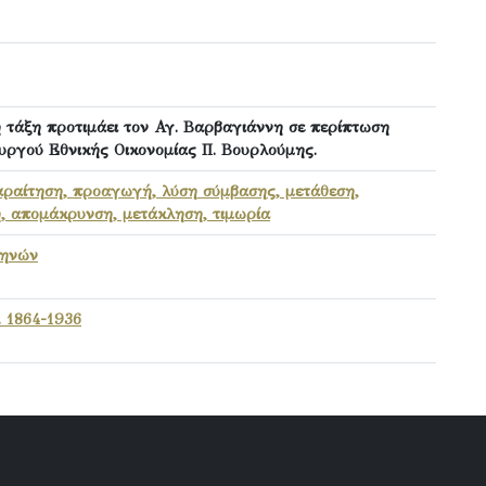
ή τάξη προτιμάει τον Αγ. Βαρβαγιάννη σε περίπτωση
υργού Εθνικής Οικονομίας Π. Βουρλούμης.
αραίτηση, προαγωγή, λύση σύμβασης, μετάθεση,
, απομάκρυνση, μετάκληση, τιμωρία
θηνών
. 1864-1936