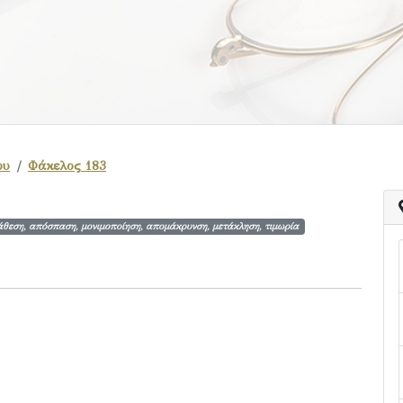
ου
Φάκελος 183
άθεση, απόσπαση, μονιμοποίηση, απομάκρυνση, μετάκληση, τιμωρία