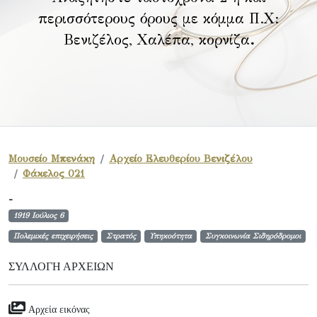
περισσότερους όρους με κόμμα Π.Χ:
Βενιζέλος, Χαλέπα, κορνίζα
.
Μουσείο Μπενάκη
Αρχείο Ελευθερίου Βενιζέλου
Φάκελος 021
-
1919 Ιούλιος 6
Πολεμικές επιχειρήσεις
Στρατός
Υπηκοότητα
Συγκοινωνία Σιδηρόδρομοι
ΣΥΛΛΟΓΉ ΑΡΧΕΊΩΝ
Αρχεία εικόνας