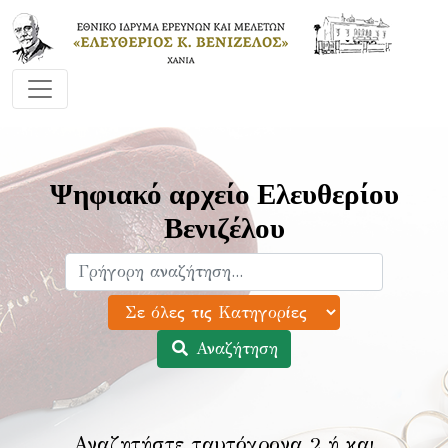
Ψηφιακό αρχείο Ελευθερίου
Βενιζέλου
Αναζήτηση
Αναζητήστε ταυτόχρονα 2 ή και