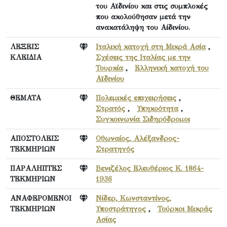
του Αϊδινίου και στις συμπλοκές
που ακολούθησαν μετά την
ανακατάληψη του Αίδινίου.
ΛΕΞΕΙΣ
Ιταλική κατοχή στη Μικρά Ασία
,
ΚΛΕΙΔΙΑ
Σχέσεις της Ιταλίας με την
Τουρκία
,
Ελληνική κατοχή του
Αϊδινίου
ΘΕΜΑΤΑ
Πολεμικές επιχειρήσεις
,
Στρατός
,
Υπηκοότητα
,
Συγκοινωνία Σιδηρόδρομοι
ΑΠΟΣΤΟΛΕΙΣ
Οθωναίος, Αλέξανδρος-
ΤΕΚΜΗΡΙΩΝ
Στρατηγός
ΠΑΡΑΛΗΠΤΕΣ
Βενιζέλος Ελευθέριος Κ. 1864-
ΤΕΚΜΗΡΙΩΝ
1936
ΑΝΑΦΕΡΟΜΕΝΟΙ
Νίδερ, Κωνσταντίνος,
ΤΕΚΜΗΡΙΩΝ
Υποστράτηγος
,
Τούρκοι Μικράς
Ασίας