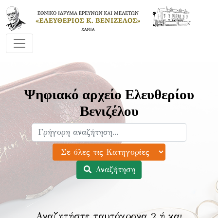
Ψηφιακό αρχείο Ελευθερίου
Βενιζέλου
Αναζήτηση
Αναζητήστε ταυτόχρονα 2 ή και