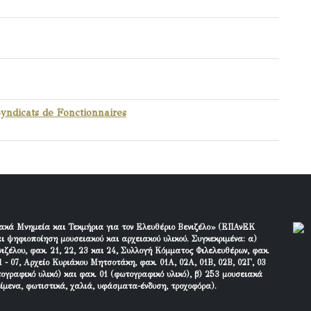
yndicats de Fonctionnaires
ακά Μνημεία και Τεκμήρια για τον Ελευθέριο Βενιζέλο» (ΕΠΑνΕΚ
ι ψηφιοποίηση μουσειακού και αρχειακού υλικού. Συγκεκριμένα: α)
ιζέλου, φακ. 21, 22, 23 και 24, Συλλογή Κόμματος Φιλελευθέρων, φακ.
 - 07, Αρχείο Κυριάκου Μητσοτάκη, φακ. 01Α, 02Α, 01Β, 02Β, 02Γ, 03
τογραφικό υλικό) και φακ. 01 (φωτογραφικό υλικό), β) 253 μουσειακά
είμενα, φωτιστικά, χαλιά, υφάσματα-ένδυση, τροχοφόρα).