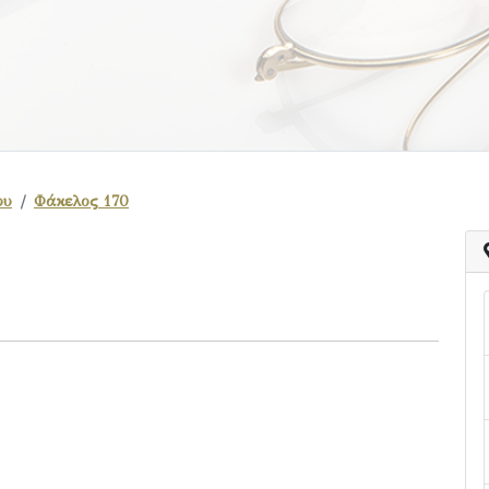
ου
Φάκελος 170