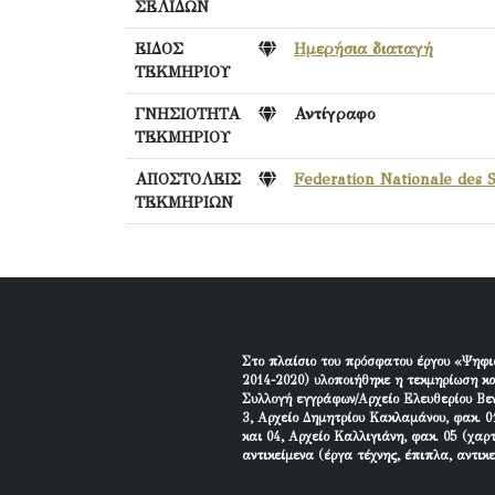
ΣΕΛΙΔΩΝ
ΕΙΔΟΣ
Ημερήσια διαταγή
ΤΕΚΜΗΡΙΟΥ
ΓΝΗΣΙΟΤΗΤΑ
Αντίγραφο
ΤΕΚΜΗΡΙΟΥ
ΑΠΟΣΤΟΛΕΙΣ
Federation Nationale des S
ΤΕΚΜΗΡΙΩΝ
Στο πλαίσιο του πρόσφατου έργου «Ψηφι
2014-2020) υλοποιήθηκε η τεκμηρίωση κα
Συλλογή εγγράφων/Αρχείο Ελευθερίου Βεν
3, Αρχείο Δημητρίου Κακλαμάνου, φακ. 01
και 04, Αρχείο Καλλιγιάνη, φακ. 05 (χαρ
αντικείμενα (έργα τέχνης, έπιπλα, αντικ