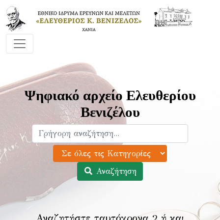
Ψηφιακό αρχείο Ελευθερίου
Βενιζέλου
Αναζήτηση
Αναζητήστε ταυτόχρονα 2 ή και