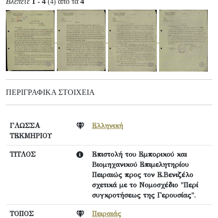
Βλέπετε
1 - 4
από τα
4
(4)
ΠΕΡΙΓΡΑΦΙΚΆ ΣΤΟΙΧΕΊΑ
ΓΛΩΣΣΑ
Ελληνική
ΤΕΚΜΗΡΙΟΥ
ΤΙΤΛΟΣ
Επιστολή του Εμπορικού και
Βιομηχανικού Επιμελητηρίου
Πειραιώς προς τον Ε.Βενιζέλο
σχετικά με το Νομοσχέδιο "Περί
συγκροτήσεως της Γερουσίας".
ΤΟΠΟΣ
Πειραιάς