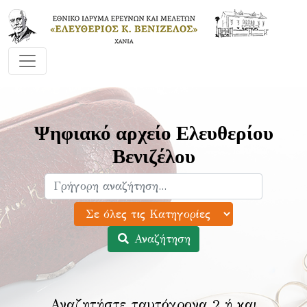
Ψηφιακό αρχείο Ελευθερίου
Βενιζέλου
Αναζήτηση
Αναζητήστε ταυτόχρονα 2 ή και