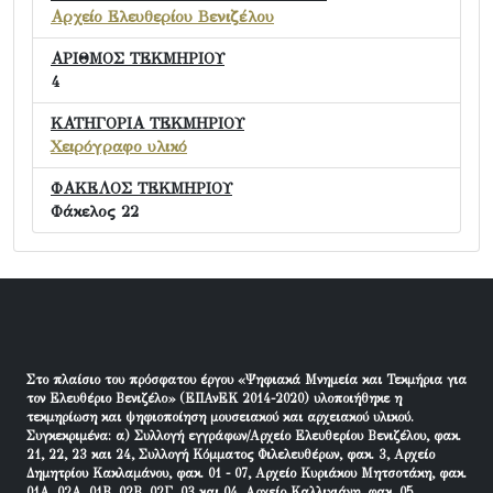
Αρχείο Ελευθερίου Βενιζέλου
ΑΡΙΘΜΟΣ ΤΕΚΜΗΡΙΟΥ
4
ΚΑΤΗΓΟΡΙΑ ΤΕΚΜΗΡΙΟΥ
Χειρόγραφο υλικό
ΦΑΚΕΛΟΣ ΤΕΚΜΗΡΙΟΥ
Φάκελος 22
Στο πλαίσιο του πρόσφατου έργου «Ψηφιακά Μνημεία και Τεκμήρια για
τον Ελευθέριο Βενιζέλο» (ΕΠΑνΕΚ 2014-2020) υλοποιήθηκε η
τεκμηρίωση και ψηφιοποίηση μουσειακού και αρχειακού υλικού.
Συγκεκριμένα: α) Συλλογή εγγράφων/Αρχείο Ελευθερίου Βενιζέλου, φακ.
21, 22, 23 και 24, Συλλογή Κόμματος Φιλελευθέρων, φακ. 3, Αρχείο
Δημητρίου Κακλαμάνου, φακ. 01 - 07, Αρχείο Κυριάκου Μητσοτάκη, φακ.
01Α, 02Α, 01Β, 02Β, 02Γ, 03 και 04, Αρχείο Καλλιγιάνη, φακ. 05