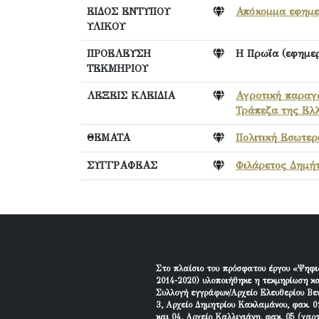
ΕΙΔΟΣ ΕΝΤΥΠΟΥ
Απόκομμα εφημερ
ΥΛΙΚΟΥ
ΠΡΟΕΛΕΥΣΗ
Η Πρωΐα (εφημερ
ΤΕΚΜΗΡΙΟΥ
ΛΕΞΕΙΣ ΚΛΕΙΔΙΑ
Αγροτική παρα
Τράπεζα της Ελ
ΘΕΜΑΤΑ
Πολιτική Εσωτερ
ΣΥΓΓΡΑΦΕΑΣ
Φιλάρετος Δημήτ
Στο πλαίσιο του πρόσφατου έργου «Ψηφι
2014-2020) υλοποιήθηκε η τεκμηρίωση κα
Συλλογή εγγράφων/Αρχείο Ελευθερίου Βεν
3, Αρχείο Δημητρίου Κακλαμάνου, φακ. 01
και 04, Αρχείο Καλλιγιάνη, φακ. 05 (χαρ