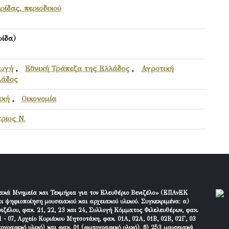
ίδας, περιοδικού
ίδα)
γωγή
,
Εθνική Τράπεζα της Ελλάδος
,
Αγροτική
λάδος
ική
,
Οικονομία
ριος Ν.
ακά Μνημεία και Τεκμήρια για τον Ελευθέριο Βενιζέλο» (ΕΠΑνΕΚ
ι ψηφιοποίηση μουσειακού και αρχειακού υλικού. Συγκεκριμένα: α)
ιζέλου, φακ. 21, 22, 23 και 24, Συλλογή Κόμματος Φιλελευθέρων, φακ.
 - 07, Αρχείο Κυριάκου Μητσοτάκη, φακ. 01Α, 02Α, 01Β, 02Β, 02Γ, 03
τογραφικό υλικό) και φακ. 01 (φωτογραφικό υλικό), β) 253 μουσειακά