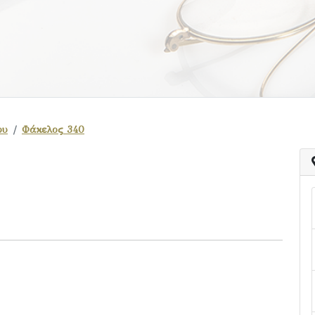
ου
Φάκελος 340