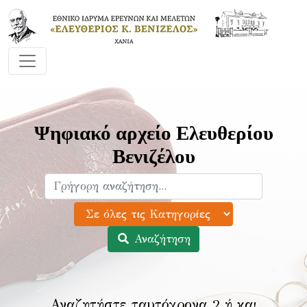
Ψηφιακό αρχείο Ελευθερίου
Βενιζέλου
Αναζήτηση
Αναζητήστε ταυτόχρονα 2 ή και