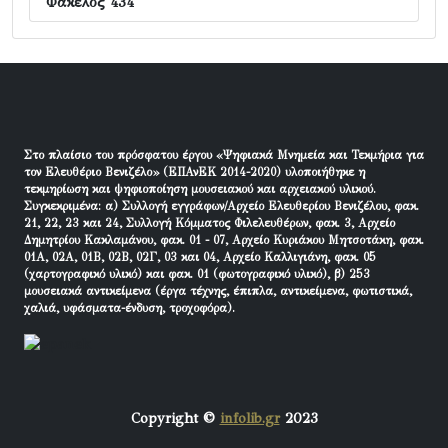
Φάκελος 434
Στο πλαίσιο του πρόσφατου έργου «Ψηφιακά Μνημεία και Τεκμήρια για
τον Ελευθέριο Βενιζέλο» (ΕΠΑνΕΚ 2014-2020) υλοποιήθηκε η
τεκμηρίωση και ψηφιοποίηση μουσειακού και αρχειακού υλικού.
Συγκεκριμένα: α) Συλλογή εγγράφων/Αρχείο Ελευθερίου Βενιζέλου, φακ.
21, 22, 23 και 24, Συλλογή Κόμματος Φιλελευθέρων, φακ. 3, Αρχείο
Δημητρίου Κακλαμάνου, φακ. 01 - 07, Αρχείο Κυριάκου Μητσοτάκη, φακ.
01Α, 02Α, 01Β, 02Β, 02Γ, 03 και 04, Αρχείο Καλλιγιάνη, φακ. 05
(χαρτογραφικό υλικό) και φακ. 01 (φωτογραφικό υλικό), β) 253
μουσειακά αντικείμενα (έργα τέχνης, έπιπλα, αντικείμενα, φωτιστικά,
χαλιά, υφάσματα-ένδυση, τροχοφόρα).
Copyright ©
infolib.gr
2023