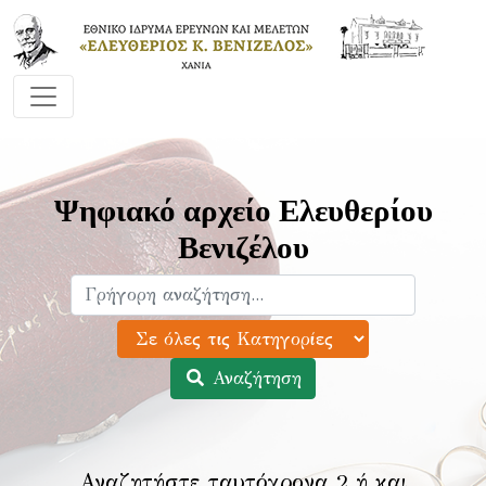
Ψηφιακό αρχείο Ελευθερίου
Βενιζέλου
Αναζήτηση
Αναζητήστε ταυτόχρονα 2 ή και