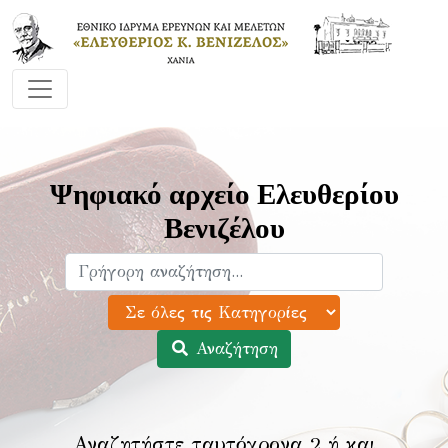
Ψηφιακό αρχείο Ελευθερίου
Βενιζέλου
Αναζήτηση
Αναζητήστε ταυτόχρονα 2 ή και