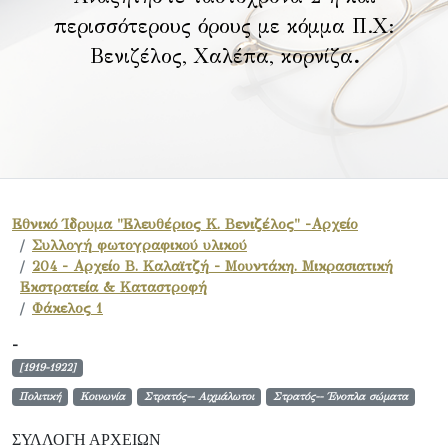
περισσότερους όρους με κόμμα Π.Χ:
Βενιζέλος, Χαλέπα, κορνίζα
.
Εθνικό Ίδρυμα "Ελευθέριος Κ. Βενιζέλος" -Αρχείο
Συλλογή φωτογραφικού υλικού
204 - Αρχείο Β. Καλαϊτζή - Μουντάκη. Μικρασιατική
Εκστρατεία & Καταστροφή
Φάκελος 1
-
[1919-1922]
Πολιτική
Κοινωνία
Στρατός-- Αιχμάλωτοι
Στρατός-- Ένοπλα σώματα
ΣΥΛΛΟΓΉ ΑΡΧΕΊΩΝ