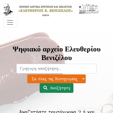
Ψηφιακό αρχείο Ελευθερίου
Βενιζέλου
Αναζήτηση
Αναζητήστε ταυτόχρονα 2 ή και