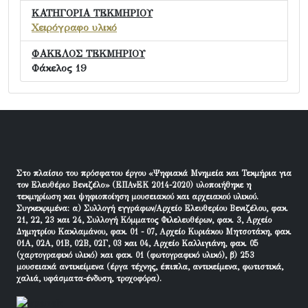
ΚΑΤΗΓΟΡΙΑ ΤΕΚΜΗΡΙΟΥ
Χειρόγραφο υλικό
ΦΑΚΕΛΟΣ ΤΕΚΜΗΡΙΟΥ
Φάκελος 19
Στο πλαίσιο του πρόσφατου έργου «Ψηφιακά Μνημεία και Τεκμήρια για
τον Ελευθέριο Βενιζέλο» (ΕΠΑνΕΚ 2014-2020) υλοποιήθηκε η
τεκμηρίωση και ψηφιοποίηση μουσειακού και αρχειακού υλικού.
Συγκεκριμένα: α) Συλλογή εγγράφων/Αρχείο Ελευθερίου Βενιζέλου, φακ.
21, 22, 23 και 24, Συλλογή Κόμματος Φιλελευθέρων, φακ. 3, Αρχείο
Δημητρίου Κακλαμάνου, φακ. 01 - 07, Αρχείο Κυριάκου Μητσοτάκη, φακ.
01Α, 02Α, 01Β, 02Β, 02Γ, 03 και 04, Αρχείο Καλλιγιάνη, φακ. 05
(χαρτογραφικό υλικό) και φακ. 01 (φωτογραφικό υλικό), β) 253
μουσειακά αντικείμενα (έργα τέχνης, έπιπλα, αντικείμενα, φωτιστικά,
χαλιά, υφάσματα-ένδυση, τροχοφόρα).