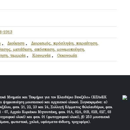
8-1913
ή
,
Διοίκηση
,
Διορισμός, πρόσληψη, παραίτηση,
ασης, μετάθεση, απόσπαση, μονιμοποίηση,
ηση, τιμωρία
,
Κοινωνία
,
Οικονομία
ακά Μνημεία και Τεκμήρια για τον Ελευθέριο Βενιζέλο» (ΕΠΑνΕΚ
ι ψηφιοποίηση μουσειακού και αρχειακού υλικού. Συγκεκριμένα: α)
ιζέλου, φακ. 21, 22, 23 και 24, Συλλογή Κόμματος Φιλελευθέρων, φακ.
 - 07, Αρχείο Κυριάκου Μητσοτάκη, φακ. 01Α, 02Α, 01Β, 02Β, 02Γ, 03
τογραφικό υλικό) και φακ. 01 (φωτογραφικό υλικό), β) 253 μουσειακά
είμενα, φωτιστικά, χαλιά, υφάσματα-ένδυση, τροχοφόρα).