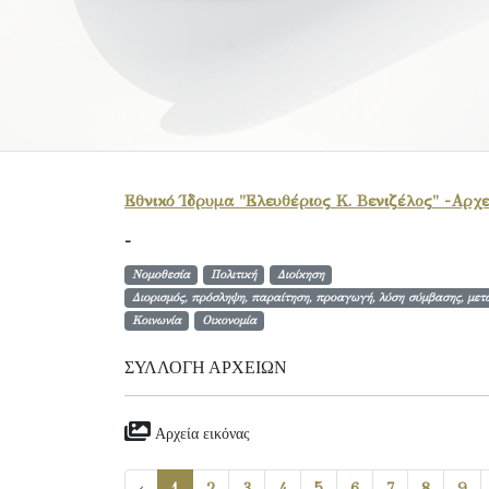
Εθνικό Ίδρυμα "Ελευθέριος Κ. Βενιζέλος" -Αρχε
-
Νομοθεσία
Πολιτική
Διοίκηση
Διορισμός, πρόσληψη, παραίτηση, προαγωγή, λύση σύμβασης, μετ
Κοινωνία
Οικονομία
ΣΥΛΛΟΓΉ ΑΡΧΕΊΩΝ
Αρχεία εικόνας
‹
1
2
3
4
5
6
7
8
9