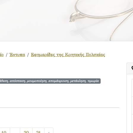
ίο
Έντυπα
Εφημερίδες της Κρητικής Πολιτείας
άθεση, απόσπαση, μονιμοποίηση, απομάκρυνση, μετάκληση, τιμωρία
10
...
20
21
›