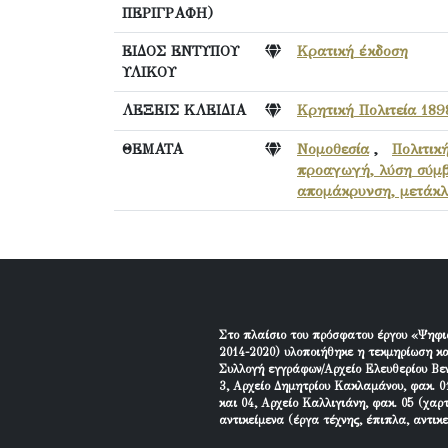
ΠΕΡΙΓΡΑΦΗ)
ΕΙΔΟΣ ΕΝΤΥΠΟΥ
Κρατική έκδοση
ΥΛΙΚΟΥ
ΛΕΞΕΙΣ ΚΛΕΙΔΙΑ
Κρητική Πολιτεία 189
ΘΕΜΑΤΑ
Νομοθεσία
,
Πολιτικ
προαγωγή, λύση σύμβ
απομάκρυνση, μετάκλ
Στο πλαίσιο του πρόσφατου έργου «Ψηφι
2014-2020) υλοποιήθηκε η τεκμηρίωση κα
Συλλογή εγγράφων/Αρχείο Ελευθερίου Βεν
3, Αρχείο Δημητρίου Κακλαμάνου, φακ. 01
και 04, Αρχείο Καλλιγιάνη, φακ. 05 (χαρ
αντικείμενα (έργα τέχνης, έπιπλα, αντικ