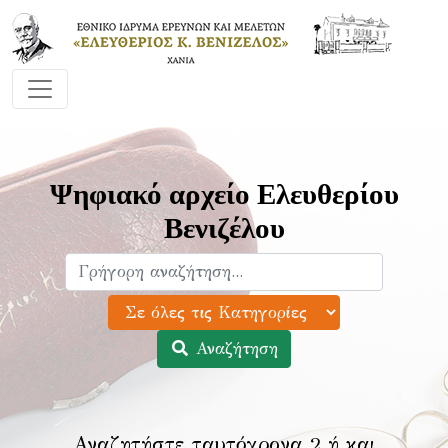
Ψηφιακό αρχείο Ελευθερίου
Βενιζέλου
Αναζήτηση
Αναζητήστε ταυτόχρονα 2 ή και