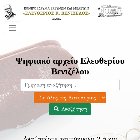
Ψηφιακό αρχείο Ελευθερίου
Βενιζέλου
Αναζήτηση
Αναζητήστε ταυτόχρονα 2 ή και