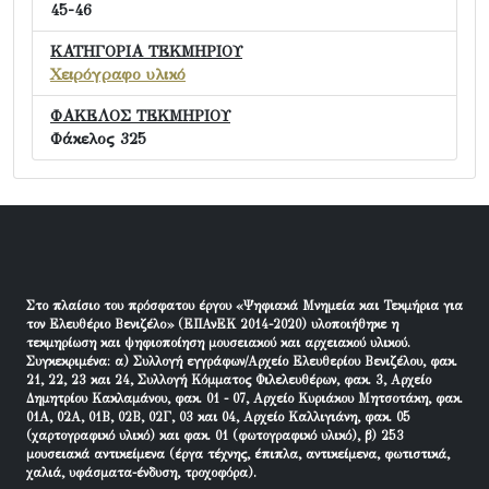
45-46
ΚΑΤΗΓΟΡΙΑ ΤΕΚΜΗΡΙΟΥ
Χειρόγραφο υλικό
ΦΑΚΕΛΟΣ ΤΕΚΜΗΡΙΟΥ
Φάκελος 325
Στο πλαίσιο του πρόσφατου έργου «Ψηφιακά Μνημεία και Τεκμήρια για
τον Ελευθέριο Βενιζέλο» (ΕΠΑνΕΚ 2014-2020) υλοποιήθηκε η
τεκμηρίωση και ψηφιοποίηση μουσειακού και αρχειακού υλικού.
Συγκεκριμένα: α) Συλλογή εγγράφων/Αρχείο Ελευθερίου Βενιζέλου, φακ.
21, 22, 23 και 24, Συλλογή Κόμματος Φιλελευθέρων, φακ. 3, Αρχείο
Δημητρίου Κακλαμάνου, φακ. 01 - 07, Αρχείο Κυριάκου Μητσοτάκη, φακ.
01Α, 02Α, 01Β, 02Β, 02Γ, 03 και 04, Αρχείο Καλλιγιάνη, φακ. 05
(χαρτογραφικό υλικό) και φακ. 01 (φωτογραφικό υλικό), β) 253
μουσειακά αντικείμενα (έργα τέχνης, έπιπλα, αντικείμενα, φωτιστικά,
χαλιά, υφάσματα-ένδυση, τροχοφόρα).