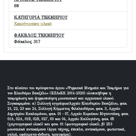
68
ΚΑΤΗΓΟΡΙΑ ΤΕΚΜΗΡΙΟΥ
Χειρόγραφο υλικό
ΦΑΚΕΛΟΣ ΤΕΚΜΗΡΙΟΥ
Φάκελος 317
Στο πλαίσιο του πρόσφατου έργου «Ψηφιακά Μνημεία και Τεκμήρια για
τον Ελευθέριο Βενιζέλο» (ΕΠΑνΕΚ 2014-2020) υλοποιήθηκε η
τεκμηρίωση και ψηφιοποίηση μουσειακού και αρχειακού υλικού.
Συγκεκριμένα: α) Συλλογή εγγράφων/Αρχείο Ελευθερίου Βενιζέλου, φακ.
21, 22, 23 και 24, Συλλογή Κόμματος Φιλελευθέρων, φακ. 3, Αρχείο
Δημητρίου Κακλαμάνου, φακ. 01 - 07, Αρχείο Κυριάκου Μητσοτάκη, φακ.
01Α, 02Α, 01Β, 02Β, 02Γ, 03 και 04, Αρχείο Καλλιγιάνη, φακ. 05
(χαρτογραφικό υλικό) και φακ. 01 (φωτογραφικό υλικό), β) 253
μουσειακά αντικείμενα (έργα τέχνης, έπιπλα, αντικείμενα, φωτιστικά,
χαλιά, υφάσματα-ένδυση, τροχοφόρα).