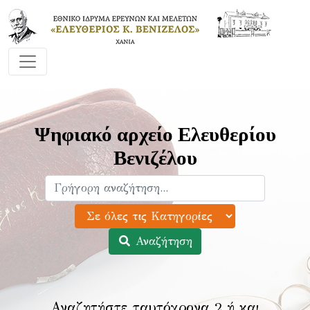
Ψηφιακό αρχείο Ελευθερίου
Βενιζέλου
Αναζήτηση
Αναζητήστε ταυτόχρονα 2 ή και