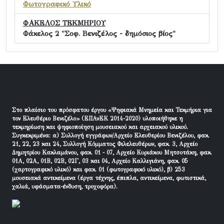
Φωτογραφικό Υλικό
ΦΑΚΕΛΟΣ ΤΕΚΜΗΡΙΟΥ
Φάκελος 2 "Σοφ. Βενιζέλος - δημόσιος βίος"
Στο πλαίσιο του πρόσφατου έργου «Ψηφιακά Μνημεία και Τεκμήρια για
τον Ελευθέριο Βενιζέλο» (ΕΠΑνΕΚ 2014-2020) υλοποιήθηκε η
τεκμηρίωση και ψηφιοποίηση μουσειακού και αρχειακού υλικού.
Συγκεκριμένα: α) Συλλογή εγγράφων/Αρχείο Ελευθερίου Βενιζέλου, φακ.
21, 22, 23 και 24, Συλλογή Κόμματος Φιλελευθέρων, φακ. 3, Αρχείο
Δημητρίου Κακλαμάνου, φακ. 01 - 07, Αρχείο Κυριάκου Μητσοτάκη, φακ.
01Α, 02Α, 01Β, 02Β, 02Γ, 03 και 04, Αρχείο Καλλιγιάνη, φακ. 05
(χαρτογραφικό υλικό) και φακ. 01 (φωτογραφικό υλικό), β) 253
μουσειακά αντικείμενα (έργα τέχνης, έπιπλα, αντικείμενα, φωτιστικά,
χαλιά, υφάσματα-ένδυση, τροχοφόρα).