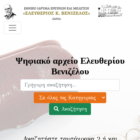
Ψηφιακό αρχείο Ελευθερίου
Βενιζέλου
Αναζήτηση
Αναζητήστε ταυτόχρονα 2 ή και