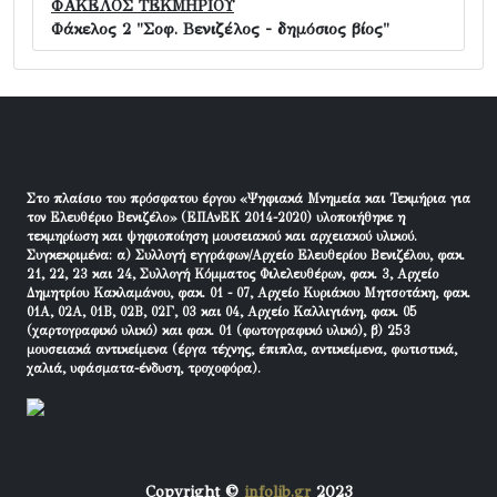
ΦΑΚΕΛΟΣ ΤΕΚΜΗΡΙΟΥ
Φάκελος 2 "Σοφ. Βενιζέλος - δημόσιος βίος"
Στο πλαίσιο του πρόσφατου έργου «Ψηφιακά Μνημεία και Τεκμήρια για
τον Ελευθέριο Βενιζέλο» (ΕΠΑνΕΚ 2014-2020) υλοποιήθηκε η
τεκμηρίωση και ψηφιοποίηση μουσειακού και αρχειακού υλικού.
Συγκεκριμένα: α) Συλλογή εγγράφων/Αρχείο Ελευθερίου Βενιζέλου, φακ.
21, 22, 23 και 24, Συλλογή Κόμματος Φιλελευθέρων, φακ. 3, Αρχείο
Δημητρίου Κακλαμάνου, φακ. 01 - 07, Αρχείο Κυριάκου Μητσοτάκη, φακ.
01Α, 02Α, 01Β, 02Β, 02Γ, 03 και 04, Αρχείο Καλλιγιάνη, φακ. 05
(χαρτογραφικό υλικό) και φακ. 01 (φωτογραφικό υλικό), β) 253
μουσειακά αντικείμενα (έργα τέχνης, έπιπλα, αντικείμενα, φωτιστικά,
χαλιά, υφάσματα-ένδυση, τροχοφόρα).
Copyright ©
infolib.gr
2023