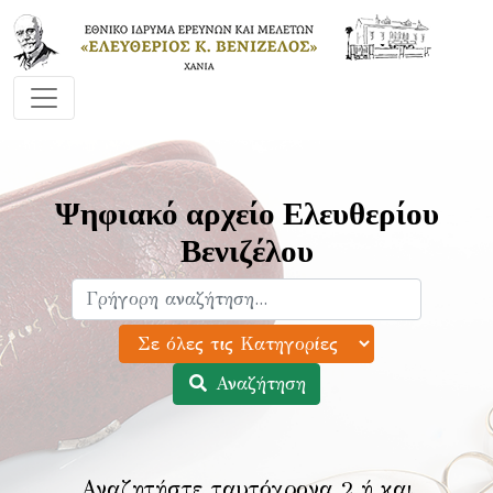
Ψηφιακό αρχείο Ελευθερίου
Βενιζέλου
Αναζήτηση
Αναζητήστε ταυτόχρονα 2 ή και