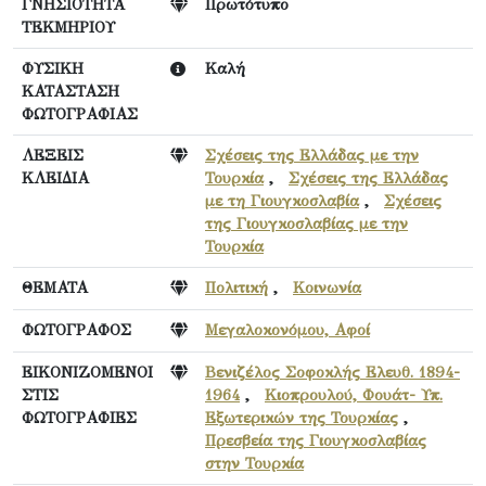
ΓΝΗΣΙΟΤΗΤΑ
Πρωτότυπο
ΤΕΚΜΗΡΙΟΥ
ΦΥΣΙΚΗ
Καλή
ΚΑΤΑΣΤΑΣΗ
ΦΩΤΟΓΡΑΦΙΑΣ
ΛΕΞΕΙΣ
Σχέσεις της Ελλάδας με την
ΚΛΕΙΔΙΑ
Τουρκία
,
Σχέσεις της Ελλάδας
με τη Γιουγκοσλαβία
,
Σχέσεις
της Γιουγκοσλαβίας με την
Τουρκία
ΘΕΜΑΤΑ
Πολιτική
,
Κοινωνία
ΦΩΤΟΓΡΑΦΟΣ
Μεγαλοκονόμου, Αφοί
ΕΙΚΟΝΙΖΟΜΕΝΟΙ
Βενιζέλος Σοφοκλής Ελευθ. 1894-
ΣΤΙΣ
1964
,
Κιοπρουλού, Φουάτ- Υπ.
ΦΩΤΟΓΡΑΦΙΕΣ
Εξωτερικών της Τουρκίας
,
Πρεσβεία της Γιουγκοσλαβίας
στην Τουρκία