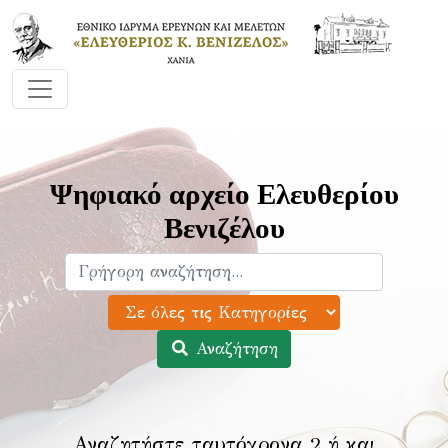
Ψηφιακό αρχείο Ελευθερίου
Βενιζέλου
Αναζήτηση
Αναζητήστε ταυτόχρονα 2 ή και