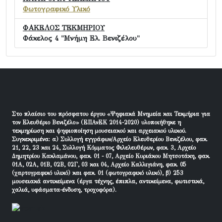
Φωτογραφικό Υλικό
ΦΑΚΕΛΟΣ ΤΕΚΜΗΡΙΟΥ
Φάκελος 4 "Μνήμη Ελ. Βενιζέλου"
Στο πλαίσιο του πρόσφατου έργου «Ψηφιακά Μνημεία και Τεκμήρια για
τον Ελευθέριο Βενιζέλο» (ΕΠΑνΕΚ 2014-2020) υλοποιήθηκε η
τεκμηρίωση και ψηφιοποίηση μουσειακού και αρχειακού υλικού.
Συγκεκριμένα: α) Συλλογή εγγράφων/Αρχείο Ελευθερίου Βενιζέλου, φακ.
21, 22, 23 και 24, Συλλογή Κόμματος Φιλελευθέρων, φακ. 3, Αρχείο
Δημητρίου Κακλαμάνου, φακ. 01 - 07, Αρχείο Κυριάκου Μητσοτάκη, φακ.
01Α, 02Α, 01Β, 02Β, 02Γ, 03 και 04, Αρχείο Καλλιγιάνη, φακ. 05
(χαρτογραφικό υλικό) και φακ. 01 (φωτογραφικό υλικό), β) 253
μουσειακά αντικείμενα (έργα τέχνης, έπιπλα, αντικείμενα, φωτιστικά,
χαλιά, υφάσματα-ένδυση, τροχοφόρα).