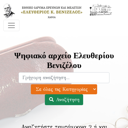
Ψηφιακό αρχείο Ελευθερίου
Βενιζέλου
Αναζήτηση
Αναζητήστε ταυτόχρονα 2 ή και