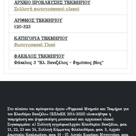
ΑΡΧΕΙΟ ΠΡΟΕΛΕΥΣΗΣ ΤΕΚΜΗΡΙΟΥ
Συλλογή φωτογραφικού υλικού
ΑΡΙΘΜΟΣ ΤΕΚΜΗΡΙΟΥ
120-323
ΚΑΤΗΓΟΡΙΑ ΤΕΚΜΗΡΙΟΥ
Φωτογραφικό Υλικό
ΦΑΚΕΛΟΣ ΤΕΚΜΗΡΙΟΥ
Φάκελος 3 "Ελ. Βενιζέλος - δημόσιος βίος"
Στο πλαίσιο του πρόσφατου έργου «Ψηφιακά Μνημεία και Τεκμήρια για
τον Ελευθέριο Βενιζέλο» (ΕΠΑνΕΚ 2014-2020) υλοποιήθηκε η
τεκμηρίωση και ψηφιοποίηση μουσειακού και αρχειακού υλικού.
Συγκεκριμένα: α) Συλλογή εγγράφων/Αρχείο Ελευθερίου Βενιζέλου, φακ.
21, 22, 23 και 24, Συλλογή Κόμματος Φιλελευθέρων, φακ. 3, Αρχείο
Δημητρίου Κακλαμάνου, φακ. 01 - 07, Αρχείο Κυριάκου Μητσοτάκη, φακ.