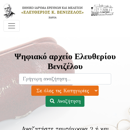
Ψηφιακό αρχείο Ελευθερίου
Βενιζέλου
Αναζήτηση
Αναζητήστε ταυτόχρονα 2 ή και