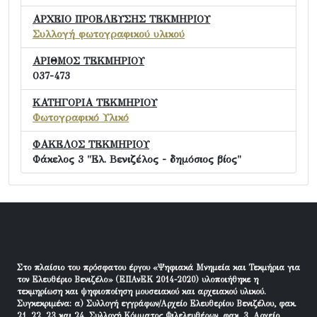
ΑΡΧΕΙΟ ΠΡΟΕΛΕΥΣΗΣ ΤΕΚΜΗΡΙΟΥ
Συλλογή φωτογραφικού υλικού
ΑΡΙΘΜΟΣ ΤΕΚΜΗΡΙΟΥ
037-473
ΚΑΤΗΓΟΡΙΑ ΤΕΚΜΗΡΙΟΥ
Φωτογραφικό Υλικό
ΦΑΚΕΛΟΣ ΤΕΚΜΗΡΙΟΥ
Φάκελος 3 "Ελ. Βενιζέλος - δημόσιος βίος"
Στο πλαίσιο του πρόσφατου έργου «Ψηφιακά Μνημεία και Τεκμήρια για
τον Ελευθέριο Βενιζέλο» (ΕΠΑνΕΚ 2014-2020) υλοποιήθηκε η
τεκμηρίωση και ψηφιοποίηση μουσειακού και αρχειακού υλικού.
Συγκεκριμένα: α) Συλλογή εγγράφων/Αρχείο Ελευθερίου Βενιζέλου, φακ.
21, 22, 23 και 24, Συλλογή Κόμματος Φιλελευθέρων, φακ. 3, Αρχείο