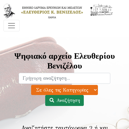
Ψηφιακό αρχείο Ελευθερίου
Βενιζέλου
Αναζήτηση
Αναζητήστε ταυτόχρονα 2 ή και