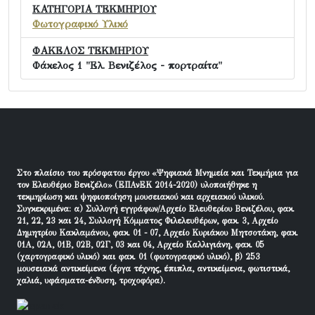
ΚΑΤΗΓΟΡΙΑ ΤΕΚΜΗΡΙΟΥ
Φωτογραφικό Υλικό
ΦΑΚΕΛΟΣ ΤΕΚΜΗΡΙΟΥ
Φάκελος 1 "Ελ. Βενιζέλος - πορτραίτα"
Στο πλαίσιο του πρόσφατου έργου «Ψηφιακά Μνημεία και Τεκμήρια για
τον Ελευθέριο Βενιζέλο» (ΕΠΑνΕΚ 2014-2020) υλοποιήθηκε η
τεκμηρίωση και ψηφιοποίηση μουσειακού και αρχειακού υλικού.
Συγκεκριμένα: α) Συλλογή εγγράφων/Αρχείο Ελευθερίου Βενιζέλου, φακ.
21, 22, 23 και 24, Συλλογή Κόμματος Φιλελευθέρων, φακ. 3, Αρχείο
Δημητρίου Κακλαμάνου, φακ. 01 - 07, Αρχείο Κυριάκου Μητσοτάκη, φακ.
01Α, 02Α, 01Β, 02Β, 02Γ, 03 και 04, Αρχείο Καλλιγιάνη, φακ. 05
(χαρτογραφικό υλικό) και φακ. 01 (φωτογραφικό υλικό), β) 253
μουσειακά αντικείμενα (έργα τέχνης, έπιπλα, αντικείμενα, φωτιστικά,
χαλιά, υφάσματα-ένδυση, τροχοφόρα).