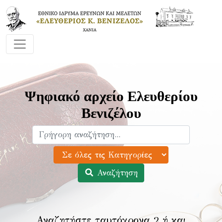
Ψηφιακό αρχείο Ελευθερίου
Βενιζέλου
Αναζήτηση
Αναζητήστε ταυτόχρονα 2 ή και