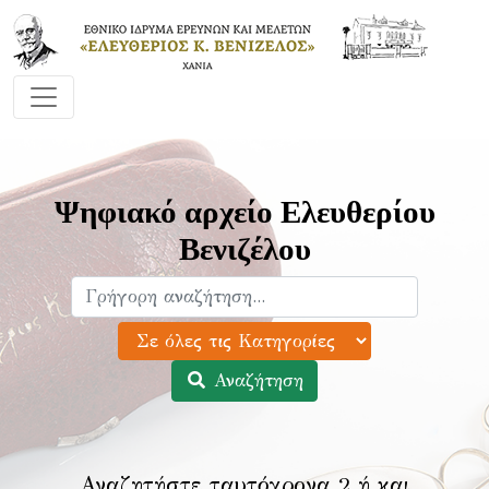
Ψηφιακό αρχείο Ελευθερίου
Βενιζέλου
Αναζήτηση
Αναζητήστε ταυτόχρονα 2 ή και