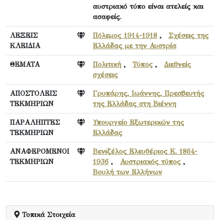
αυστριακό τύπο είναι ατελείς και
ασαφείς.
ΛΕΞΕΙΣ
Πόλεμος 1914-1918
,
Σχέσεις της
ΚΛΕΙΔΙΑ
Ελλάδας με την Αυστρία
ΘΕΜΑΤΑ
Πολιτική
,
Τύπος
,
Διεθνείς
σχέσεις
ΑΠΟΣΤΟΛΕΙΣ
Γρυπάρης, Ιωάννης, Πρεσβευτής
ΤΕΚΜΗΡΙΩΝ
της Ελλάδας στη Βιέννη
ΠΑΡΑΛΗΠΤΕΣ
Υπουργείο Εξωτερικών της
ΤΕΚΜΗΡΙΩΝ
Ελλάδας
ΑΝΑΦΕΡΟΜΕΝΟΙ
Βενιζέλος Ελευθέριος Κ. 1864-
ΤΕΚΜΗΡΙΩΝ
1936
,
Αυστριακός τύπος
,
Βουλή των Ελλήνων
Τοπικά Στοιχεία