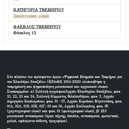
ΚΑΤΗΓΟΡΙΑ ΤΕΚΜΗΡΙΟΥ
Χειρόγραφο υλικό
ΦΑΚΕΛΟΣ ΤΕΚΜΗΡΙΟΥ
Φάκελος 12
Στο πλαίσιο του πρόσφατου έργου «Ψηφιακά Μνημεία και Τεκμήρια για
τον Ελευθέριο Βενιζέλο» (ΕΠΑνΕΚ 2014-2020) υλοποιήθηκε η
τεκμηρίωση και ψηφιοποίηση μουσειακού και αρχειακού υλικού.
Συγκεκριμένα: α) Συλλογή εγγράφων/Αρχείο Ελευθερίου Βενιζέλου, φακ.
21, 22, 23 και 24, Συλλογή Κόμματος Φιλελευθέρων, φακ. 3, Αρχείο
Δημητρίου Κακλαμάνου, φακ. 01 - 07, Αρχείο Κυριάκου Μητσοτάκη, φακ.
01Α, 02Α, 01Β, 02Β, 02Γ, 03 και 04, Αρχείο Καλλιγιάνη, φακ. 05
(χαρτογραφικό υλικό) και φακ. 01 (φωτογραφικό υλικό), β) 253
μουσειακά αντικείμενα (έργα τέχνης, έπιπλα, αντικείμενα, φωτιστικά,
χαλιά, υφάσματα-ένδυση, τροχοφόρα).