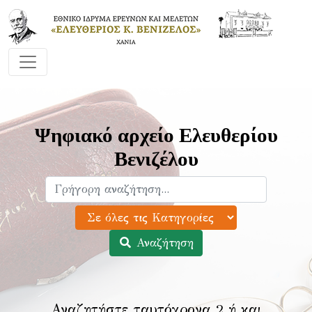
Ψηφιακό αρχείο Ελευθερίου
Βενιζέλου
Αναζήτηση
Αναζητήστε ταυτόχρονα 2 ή και