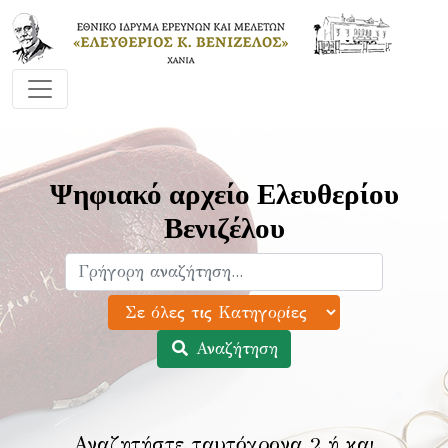
Ψηφιακό αρχείο Ελευθερίου
Βενιζέλου
Αναζήτηση
Αναζητήστε ταυτόχρονα 2 ή και