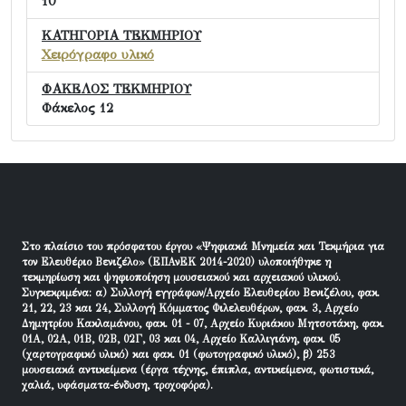
10
ΚΑΤΗΓΟΡΙΑ ΤΕΚΜΗΡΙΟΥ
Χειρόγραφο υλικό
ΦΑΚΕΛΟΣ ΤΕΚΜΗΡΙΟΥ
Φάκελος 12
Στο πλαίσιο του πρόσφατου έργου «Ψηφιακά Μνημεία και Τεκμήρια για
τον Ελευθέριο Βενιζέλο» (ΕΠΑνΕΚ 2014-2020) υλοποιήθηκε η
τεκμηρίωση και ψηφιοποίηση μουσειακού και αρχειακού υλικού.
Συγκεκριμένα: α) Συλλογή εγγράφων/Αρχείο Ελευθερίου Βενιζέλου, φακ.
21, 22, 23 και 24, Συλλογή Κόμματος Φιλελευθέρων, φακ. 3, Αρχείο
Δημητρίου Κακλαμάνου, φακ. 01 - 07, Αρχείο Κυριάκου Μητσοτάκη, φακ.
01Α, 02Α, 01Β, 02Β, 02Γ, 03 και 04, Αρχείο Καλλιγιάνη, φακ. 05
(χαρτογραφικό υλικό) και φακ. 01 (φωτογραφικό υλικό), β) 253
μουσειακά αντικείμενα (έργα τέχνης, έπιπλα, αντικείμενα, φωτιστικά,
χαλιά, υφάσματα-ένδυση, τροχοφόρα).