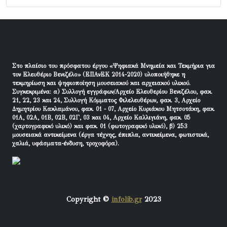
Στο πλαίσιο του πρόσφατου έργου «Ψηφιακά Μνημεία και Τεκμήρια για
τον Ελευθέριο Βενιζέλο» (ΕΠΑνΕΚ 2014-2020) υλοποιήθηκε η
τεκμηρίωση και ψηφιοποίηση μουσειακού και αρχειακού υλικού.
Συγκεκριμένα: α) Συλλογή εγγράφων/Αρχείο Ελευθερίου Βενιζέλου, φακ.
21, 22, 23 και 24, Συλλογή Κόμματος Φιλελευθέρων, φακ. 3, Αρχείο
Δημητρίου Κακλαμάνου, φακ. 01 - 07, Αρχείο Κυριάκου Μητσοτάκη, φακ.
01Α, 02Α, 01Β, 02Β, 02Γ, 03 και 04, Αρχείο Καλλιγιάνη, φακ. 05
(χαρτογραφικό υλικό) και φακ. 01 (φωτογραφικό υλικό), β) 253
μουσειακά αντικείμενα (έργα τέχνης, έπιπλα, αντικείμενα, φωτιστικά,
χαλιά, υφάσματα-ένδυση, τροχοφόρα).
Copyright ©
infolib.gr
2023