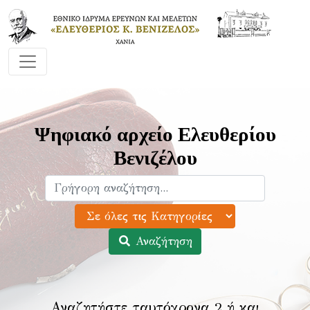
Ψηφιακό αρχείο Ελευθερίου
Βενιζέλου
Αναζήτηση
Αναζητήστε ταυτόχρονα 2 ή και