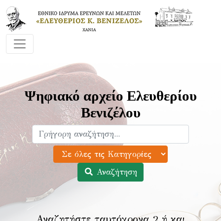
Ψηφιακό αρχείο Ελευθερίου
Βενιζέλου
Αναζήτηση
Αναζητήστε ταυτόχρονα 2 ή και