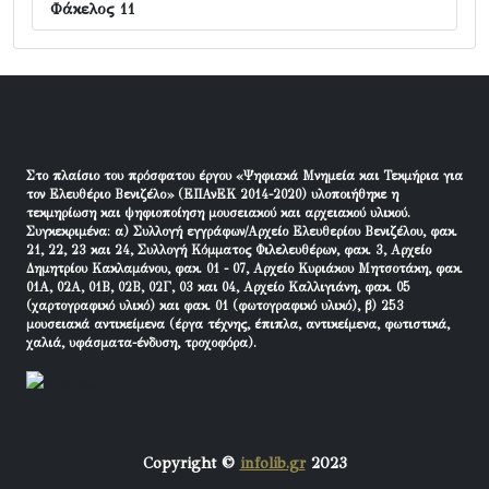
Φάκελος 11
Στο πλαίσιο του πρόσφατου έργου «Ψηφιακά Μνημεία και Τεκμήρια για
τον Ελευθέριο Βενιζέλο» (ΕΠΑνΕΚ 2014-2020) υλοποιήθηκε η
τεκμηρίωση και ψηφιοποίηση μουσειακού και αρχειακού υλικού.
Συγκεκριμένα: α) Συλλογή εγγράφων/Αρχείο Ελευθερίου Βενιζέλου, φακ.
21, 22, 23 και 24, Συλλογή Κόμματος Φιλελευθέρων, φακ. 3, Αρχείο
Δημητρίου Κακλαμάνου, φακ. 01 - 07, Αρχείο Κυριάκου Μητσοτάκη, φακ.
01Α, 02Α, 01Β, 02Β, 02Γ, 03 και 04, Αρχείο Καλλιγιάνη, φακ. 05
(χαρτογραφικό υλικό) και φακ. 01 (φωτογραφικό υλικό), β) 253
μουσειακά αντικείμενα (έργα τέχνης, έπιπλα, αντικείμενα, φωτιστικά,
χαλιά, υφάσματα-ένδυση, τροχοφόρα).
Copyright ©
infolib.gr
2023