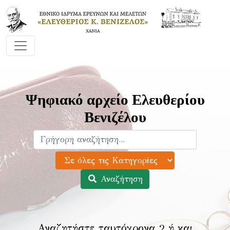
Ψηφιακό αρχείο Ελευθερίου
Βενιζέλου
Αναζήτηση
Αναζητήστε ταυτόχρονα 2 ή και