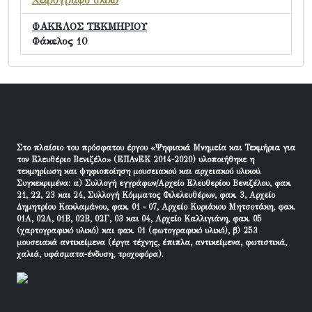
Χειρόγραφο υλικό
ΦΑΚΕΛΟΣ ΤΕΚΜΗΡΙΟΥ
Φάκελος 10
Στο πλαίσιο του πρόσφατου έργου «Ψηφιακά Μνημεία και Τεκμήρια για
τον Ελευθέριο Βενιζέλο» (ΕΠΑνΕΚ 2014-2020) υλοποιήθηκε η
τεκμηρίωση και ψηφιοποίηση μουσειακού και αρχειακού υλικού.
Συγκεκριμένα: α) Συλλογή εγγράφων/Αρχείο Ελευθερίου Βενιζέλου, φακ.
21, 22, 23 και 24, Συλλογή Κόμματος Φιλελευθέρων, φακ. 3, Αρχείο
Δημητρίου Κακλαμάνου, φακ. 01 - 07, Αρχείο Κυριάκου Μητσοτάκη, φακ.
01Α, 02Α, 01Β, 02Β, 02Γ, 03 και 04, Αρχείο Καλλιγιάνη, φακ. 05
(χαρτογραφικό υλικό) και φακ. 01 (φωτογραφικό υλικό), β) 253
μουσειακά αντικείμενα (έργα τέχνης, έπιπλα, αντικείμενα, φωτιστικά,
χαλιά, υφάσματα-ένδυση, τροχοφόρα).