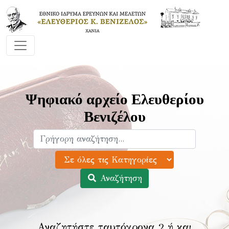
Ψηφιακό αρχείο Ελευθερίου
Βενιζέλου
Αναζήτηση
Αναζητήστε ταυτόχρονα 2 ή και