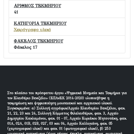
ΑΡΙΘΜΟΣ ΤΕΚΜΗΡΙΟΥ
41
ΚΑΤΗΓΟΡΙΑ ΤΕΚΜΗΡΙΟΥ
Χειρόγραφο υλικό
ΦΑΚΕΛΟΣ ΤΕΚΜΗΡΙΟΥ
Φάκελος 17
Στο πλαίσιο του πρόσφατου έργου «Ψηφιακά Μνημεία και Τεκμήρια για
τον Ελευθέριο Βενιζέλο» (ΕΠΑνΕΚ 2014-2020) υλοποιήθηκε η
τεκμηρίωση και ψηφιοποίηση μουσειακού και αρχειακού υλικού.
Συγκεκριμένα: α) Συλλογή εγγράφων/Αρχείο Ελευθερίου Βενιζέλου, φακ.
21, 22, 23 και 24, Συλλογή Κόμματος Φιλελευθέρων, φακ. 3, Αρχείο
Δημητρίου Κακλαμάνου, φακ. 01 - 07, Αρχείο Κυριάκου Μητσοτάκη, φακ.
01Α, 02Α, 01Β, 02Β, 02Γ, 03 και 04, Αρχείο Καλλιγιάνη, φακ. 05
(χαρτογραφικό υλικό) και φακ. 01 (φωτογραφικό υλικό), β) 253
μουσειακά αντικείμενα (έργα τέχνης, έπιπλα, αντικείμενα, φωτιστικά,