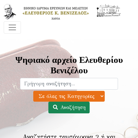
Ψηφιακό αρχείο Ελευθερίου
Βενιζέλου
Αναζήτηση
Αναζητήστε ταυτόχρονα 2 ή και