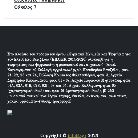
ΦΑΚΕΛΟΣ ΤΕΚΜΗΡΙΟΥ
Φάκελος 7
Στο πλαίσιο του πρόσφατου έργου «Ψηφιακά Μνημεία και Τεκμήρια για
τον Ελευθέριο Βενιζέλο» (ΕΠΑνΕΚ 2014-2020) υλοποιήθηκε η
τεκμηρίωση και ψηφιοποίηση μουσειακού και αρχειακού υλικού.
Συγκεκριμένα: α) Συλλογή εγγράφων/Αρχείο Ελευθερίου Βενιζέλου, φακ.
21, 22, 23 και 24, Συλλογή Κόμματος Φιλελευθέρων, φακ. 3, Αρχείο
Δημητρίου Κακλαμάνου, φακ. 01 - 07, Αρχείο Κυριάκου Μητσοτάκη, φακ.
01Α, 02Α, 01Β, 02Β, 02Γ, 03 και 04, Αρχείο Καλλιγιάνη, φακ. 05
(χαρτογραφικό υλικό) και φακ. 01 (φωτογραφικό υλικό), β) 253
μουσειακά αντικείμενα (έργα τέχνης, έπιπλα, αντικείμενα, φωτιστικά,
χαλιά, υφάσματα-ένδυση, τροχοφόρα).
Copyright ©
infolib.gr
2023