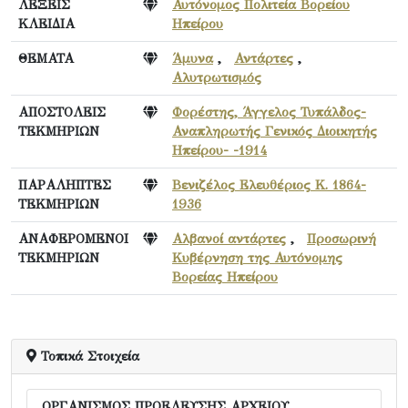
ΛΕΞΕΙΣ
Αυτόνομος Πολιτεία Βορείου
ΚΛΕΙΔΙΑ
Ηπείρου
ΘΕΜΑΤΑ
Άμυνα
,
Αντάρτες
,
Αλυτρωτισμός
ΑΠΟΣΤΟΛΕΙΣ
Φορέστης, Άγγελος Τυπάλδος-
ΤΕΚΜΗΡΙΩΝ
Αναπληρωτής Γενικός Διοικητής
Ηπείρου- -1914
ΠΑΡΑΛΗΠΤΕΣ
Βενιζέλος Ελευθέριος Κ. 1864-
ΤΕΚΜΗΡΙΩΝ
1936
ΑΝΑΦΕΡΟΜΕΝΟΙ
Αλβανοί αντάρτες
,
Προσωρινή
ΤΕΚΜΗΡΙΩΝ
Κυβέρνηση της Αυτόνομης
Βορείας Ηπείρου
Τοπικά Στοιχεία
ΟΡΓΑΝΙΣΜΟΣ ΠΡΟΕΛΕΥΣΗΣ ΑΡΧΕΙΟΥ