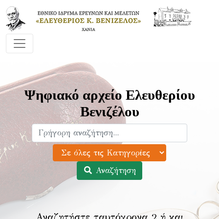
Ψηφιακό αρχείο Ελευθερίου
Βενιζέλου
Αναζήτηση
Αναζητήστε ταυτόχρονα 2 ή και