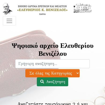
Ψηφιακό αρχείο Ελευθερίου
Βενιζέλου
Αναζήτηση
Αναζητήστε ταυτόχρονα 2 ή και