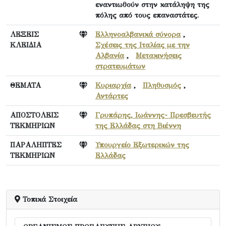
εναντιωθούν στην κατάληψη της
πόλης από τους επαναστάτες.
ΛΕΞΕΙΣ
Ελληνοαλβανικά σύνορα
,
ΚΛΕΙΔΙΑ
Σχέσεις της Ιταλίας με την
Αλβανία
,
Μετακινήσεις
στρατευμάτων
ΘΕΜΑΤΑ
Κυριαρχία
,
Πληθυσμός
,
Αντάρτες
ΑΠΟΣΤΟΛΕΙΣ
Γρυπάρης, Ιωάννης- Πρεσβευτής
ΤΕΚΜΗΡΙΩΝ
της Ελλάδας στη Βιέννη
ΠΑΡΑΛΗΠΤΕΣ
Υπουργείο Εξωτερικών της
ΤΕΚΜΗΡΙΩΝ
Ελλάδας
Τοπικά Στοιχεία