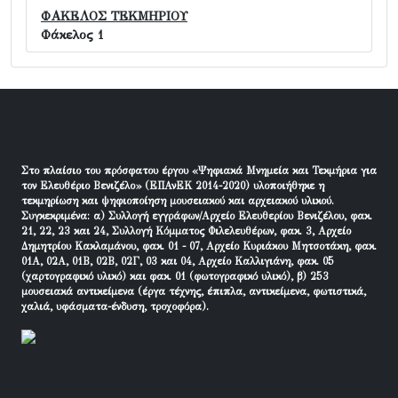
ΦΑΚΕΛΟΣ ΤΕΚΜΗΡΙΟΥ
Φάκελος 1
Στο πλαίσιο του πρόσφατου έργου «Ψηφιακά Μνημεία και Τεκμήρια για
τον Ελευθέριο Βενιζέλο» (ΕΠΑνΕΚ 2014-2020) υλοποιήθηκε η
τεκμηρίωση και ψηφιοποίηση μουσειακού και αρχειακού υλικού.
Συγκεκριμένα: α) Συλλογή εγγράφων/Αρχείο Ελευθερίου Βενιζέλου, φακ.
21, 22, 23 και 24, Συλλογή Κόμματος Φιλελευθέρων, φακ. 3, Αρχείο
Δημητρίου Κακλαμάνου, φακ. 01 - 07, Αρχείο Κυριάκου Μητσοτάκη, φακ.
01Α, 02Α, 01Β, 02Β, 02Γ, 03 και 04, Αρχείο Καλλιγιάνη, φακ. 05
(χαρτογραφικό υλικό) και φακ. 01 (φωτογραφικό υλικό), β) 253
μουσειακά αντικείμενα (έργα τέχνης, έπιπλα, αντικείμενα, φωτιστικά,
χαλιά, υφάσματα-ένδυση, τροχοφόρα).