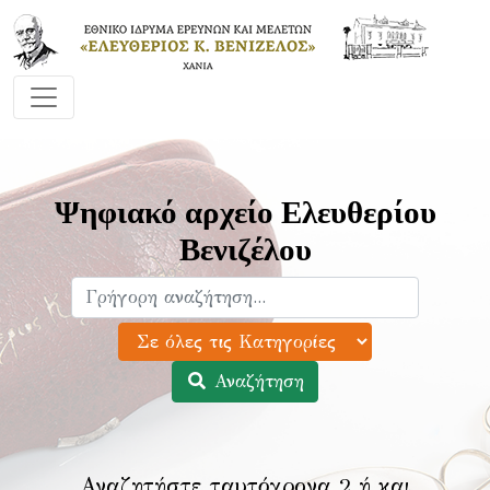
Ψηφιακό αρχείο Ελευθερίου
Βενιζέλου
Αναζήτηση
Αναζητήστε ταυτόχρονα 2 ή και