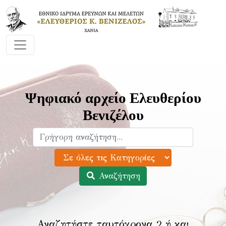
Ψηφιακό αρχείο Ελευθερίου
Βενιζέλου
Αναζήτηση
Αναζητήστε ταυτόχρονα 2 ή και