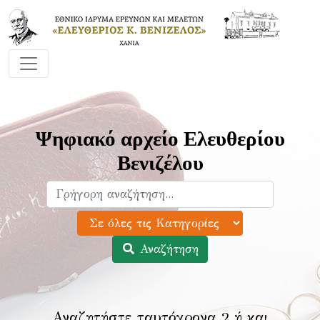
Ψηφιακό αρχείο Ελευθερίου
Βενιζέλου
Αναζήτηση
Αναζητήστε ταυτόχρονα 2 ή και