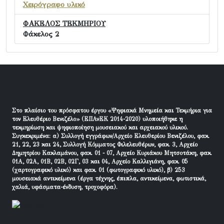
Χειρόγραφο υλικό
ΦΑΚΕΛΟΣ ΤΕΚΜΗΡΙΟΥ
Φάκελος 2
Στο πλαίσιο του πρόσφατου έργου «Ψηφιακά Μνημεία και Τεκμήρια για
τον Ελευθέριο Βενιζέλο» (ΕΠΑνΕΚ 2014-2020) υλοποιήθηκε η
τεκμηρίωση και ψηφιοποίηση μουσειακού και αρχειακού υλικού.
Συγκεκριμένα: α) Συλλογή εγγράφων/Αρχείο Ελευθερίου Βενιζέλου, φακ.
21, 22, 23 και 24, Συλλογή Κόμματος Φιλελευθέρων, φακ. 3, Αρχείο
Δημητρίου Κακλαμάνου, φακ. 01 - 07, Αρχείο Κυριάκου Μητσοτάκη, φακ.
01Α, 02Α, 01Β, 02Β, 02Γ, 03 και 04, Αρχείο Καλλιγιάνη, φακ. 05
(χαρτογραφικό υλικό) και φακ. 01 (φωτογραφικό υλικό), β) 253
μουσειακά αντικείμενα (έργα τέχνης, έπιπλα, αντικείμενα, φωτιστικά,
χαλιά, υφάσματα-ένδυση, τροχοφόρα).