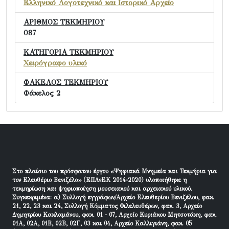
Ελληνικό Λογοτεχνικό και Ιστορικό Αρχείο
ΑΡΙΘΜΟΣ ΤΕΚΜΗΡΙΟΥ
087
ΚΑΤΗΓΟΡΙΑ ΤΕΚΜΗΡΙΟΥ
Χειρόγραφο υλικό
ΦΑΚΕΛΟΣ ΤΕΚΜΗΡΙΟΥ
Φάκελος 2
Στο πλαίσιο του πρόσφατου έργου «Ψηφιακά Μνημεία και Τεκμήρια για
τον Ελευθέριο Βενιζέλο» (ΕΠΑνΕΚ 2014-2020) υλοποιήθηκε η
τεκμηρίωση και ψηφιοποίηση μουσειακού και αρχειακού υλικού.
Συγκεκριμένα: α) Συλλογή εγγράφων/Αρχείο Ελευθερίου Βενιζέλου, φακ.
21, 22, 23 και 24, Συλλογή Κόμματος Φιλελευθέρων, φακ. 3, Αρχείο
Δημητρίου Κακλαμάνου, φακ. 01 - 07, Αρχείο Κυριάκου Μητσοτάκη, φακ.
01Α, 02Α, 01Β, 02Β, 02Γ, 03 και 04, Αρχείο Καλλιγιάνη, φακ. 05