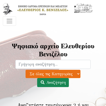
Ψηφιακό αρχείο Ελευθερίου
Βενιζέλου
Αναζήτηση
Αναζητήστε ταυτόχρονα 2 ή και