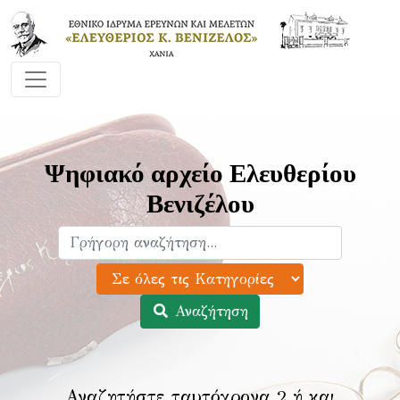
Ψηφιακό αρχείο Ελευθερίου
Βενιζέλου
Αναζήτηση
Αναζητήστε ταυτόχρονα 2 ή και