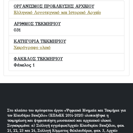
ΟΡΓΑΝΙΣΜΟΣ ΠΡΟΕΛΕΥΣΗΣ ΑΡΧΕΙΟΥ
Ελληνικό Λογοτεχνικό και Ιστορικό Αρχείο
ΑΡΙΘΜΟΣ ΤΕΚΜΗΡΙΟΥ
031
ΚΑΤΗΓΟΡΙΑ ΤΕΚΜΗΡΙΟΥ
Χειρόγραφο υλικό
ΦΑΚΕΛΟΣ ΤΕΚΜΗΡΙΟΥ
Φάκελος 1
Στο πλαίσιο του πρόσφατου έργου «Ψηφιακά Μνημεία και Τεκμήρια για
τον Ελευθέριο Βενιζέλο» (ΕΠΑνΕΚ 2014-2020) υλοποιήθηκε η
τεκμηρίωση και ψηφιοποίηση μουσειακού και αρχειακού υλικού.
Συγκεκριμένα: α) Συλλογή εγγράφων/Αρχείο Ελευθερίου Βενιζέλου, φακ.
21, 22, 23 και 24, Συλλογή Κόμματος Φιλελευθέρων, φακ. 3, Αρχείο