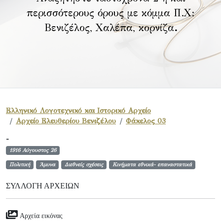
περισσότερους όρους με κόμμα Π.Χ:
Βενιζέλος, Χαλέπα, κορνίζα
.
Ελληνικό Λογοτεχνικό και Ιστορικό Αρχείο
Αρχείο Ελευθερίου Βενιζέλου
Φάκελος 03
-
1916 Αύγουστος 26
Πολιτική
Άμυνα
Διεθνείς σχέσεις
Κινήματα εθνικά- επαναστατικά
ΣΥΛΛΟΓΉ ΑΡΧΕΊΩΝ
Αρχεία εικόνας