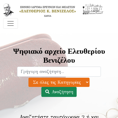
Ψηφιακό αρχείο Ελευθερίου
Βενιζέλου
Αναζήτηση
Αναζητήστε ταυτόχρονα 2 ή και