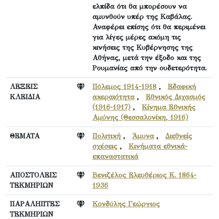
ελπίδα ότι θα μπορέσουν να
αμυνθούν υπέρ της Καβάλας.
Αναφέρει επίσης ότι θα περιμένει
για λίγες μέρες ακόμη τις
κινήσεις της Κυβέρνησης της
Αθήνας, μετά την έξοδο και της
Ρουμανίας από την ουδετερότητα.
ΛΕΞΕΙΣ
Πόλεμος 1914-1918
,
Εδαφική
ΚΛΕΙΔΙΑ
ακεραιότητα
,
Εθνικός Διχασμός
(1916-1917)
,
Κίνημα Εθνικής
Αμύνης (Θεσσαλονίκη, 1916)
ΘΕΜΑΤΑ
Πολιτική
,
Άμυνα
,
Διεθνείς
σχέσεις
,
Κινήματα εθνικά-
επαναστατικά
ΑΠΟΣΤΟΛΕΙΣ
Βενιζέλος Ελευθέριος Κ. 1864-
ΤΕΚΜΗΡΙΩΝ
1936
ΠΑΡΑΛΗΠΤΕΣ
Κονδύλης Γεώργιος
ΤΕΚΜΗΡΙΩΝ