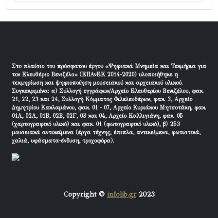
Στο πλαίσιο του πρόσφατου έργου «Ψηφιακά Μνημεία και Τεκμήρια για
τον Ελευθέριο Βενιζέλο» (ΕΠΑνΕΚ 2014-2020) υλοποιήθηκε η
τεκμηρίωση και ψηφιοποίηση μουσειακού και αρχειακού υλικού.
Συγκεκριμένα: α) Συλλογή εγγράφων/Αρχείο Ελευθερίου Βενιζέλου, φακ.
21, 22, 23 και 24, Συλλογή Κόμματος Φιλελευθέρων, φακ. 3, Αρχείο
Δημητρίου Κακλαμάνου, φακ. 01 - 07, Αρχείο Κυριάκου Μητσοτάκη, φακ.
01Α, 02Α, 01Β, 02Β, 02Γ, 03 και 04, Αρχείο Καλλιγιάνη, φακ. 05
(χαρτογραφικό υλικό) και φακ. 01 (φωτογραφικό υλικό), β) 253
μουσειακά αντικείμενα (έργα τέχνης, έπιπλα, αντικείμενα, φωτιστικά,
χαλιά, υφάσματα-ένδυση, τροχοφόρα).
Copyright ©
infolib.gr
2023