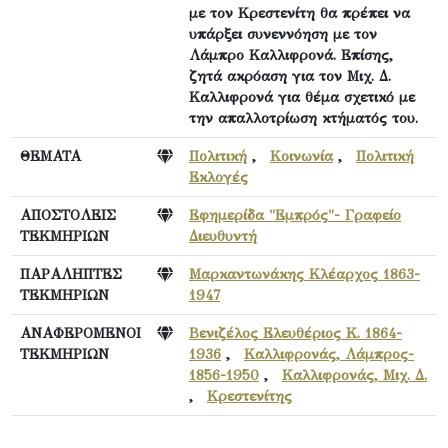
με τον Κρεστενίτη θα πρέπει να
υπάρξει συνεννόηση με τον
Λάμπρο Καλλιφρονά. Επίσης,
ζητά ακρόαση για τον Μιχ. Δ.
Καλλιφρονά για θέμα σχετικό με
την απαλλοτρίωση κτήματός του.
ΘΕΜΑΤΑ
Πολιτική
,
Κοινωνία
,
Πολιτική
Εκλογές
ΑΠΟΣΤΟΛΕΙΣ
Εφημερίδα "Εμπρός"- Γραφείο
ΤΕΚΜΗΡΙΩΝ
Διευθυντή
ΠΑΡΑΛΗΠΤΕΣ
Μαρκαντωνάκης Κλέαρχος 1863-
ΤΕΚΜΗΡΙΩΝ
1947
ΑΝΑΦΕΡΟΜΕΝΟΙ
Βενιζέλος Ελευθέριος Κ. 1864-
ΤΕΚΜΗΡΙΩΝ
1936
,
Καλλιφρονάς, Λάμπρος-
1856-1950
,
Καλλιφρονάς, Μιχ. Δ.
,
Κρεστενίτης