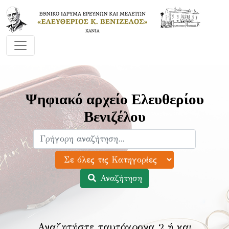
Ψηφιακό αρχείο Ελευθερίου
Βενιζέλου
Αναζήτηση
Αναζητήστε ταυτόχρονα 2 ή και