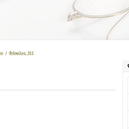
ου
Φάκελος 311