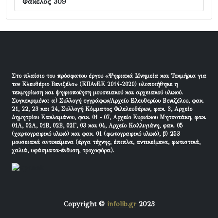
Φάκελος 309
Στο πλαίσιο του πρόσφατου έργου «Ψηφιακά Μνημεία και Τεκμήρια για
τον Ελευθέριο Βενιζέλο» (ΕΠΑνΕΚ 2014-2020) υλοποιήθηκε η
τεκμηρίωση και ψηφιοποίηση μουσειακού και αρχειακού υλικού.
Συγκεκριμένα: α) Συλλογή εγγράφων/Αρχείο Ελευθερίου Βενιζέλου, φακ.
21, 22, 23 και 24, Συλλογή Κόμματος Φιλελευθέρων, φακ. 3, Αρχείο
Δημητρίου Κακλαμάνου, φακ. 01 - 07, Αρχείο Κυριάκου Μητσοτάκη, φακ.
01Α, 02Α, 01Β, 02Β, 02Γ, 03 και 04, Αρχείο Καλλιγιάνη, φακ. 05
(χαρτογραφικό υλικό) και φακ. 01 (φωτογραφικό υλικό), β) 253
μουσειακά αντικείμενα (έργα τέχνης, έπιπλα, αντικείμενα, φωτιστικά,
χαλιά, υφάσματα-ένδυση, τροχοφόρα).
Copyright ©
infolib.gr
2023