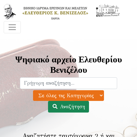
Ψηφιακό αρχείο Ελευθερίου
Βενιζέλου
Αναζήτηση
Αναζητήστε ταυτόχρονα 2 ή και