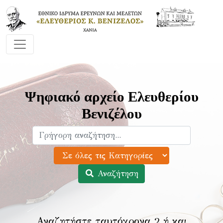
Ψηφιακό αρχείο Ελευθερίου
Βενιζέλου
Αναζήτηση
Αναζητήστε ταυτόχρονα 2 ή και