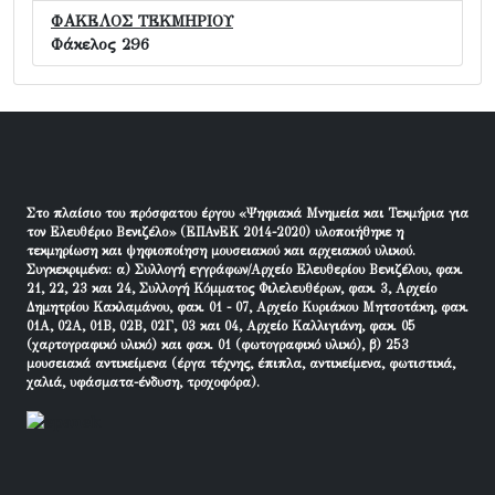
ΦΑΚΕΛΟΣ ΤΕΚΜΗΡΙΟΥ
Φάκελος 296
Στο πλαίσιο του πρόσφατου έργου «Ψηφιακά Μνημεία και Τεκμήρια για
τον Ελευθέριο Βενιζέλο» (ΕΠΑνΕΚ 2014-2020) υλοποιήθηκε η
τεκμηρίωση και ψηφιοποίηση μουσειακού και αρχειακού υλικού.
Συγκεκριμένα: α) Συλλογή εγγράφων/Αρχείο Ελευθερίου Βενιζέλου, φακ.
21, 22, 23 και 24, Συλλογή Κόμματος Φιλελευθέρων, φακ. 3, Αρχείο
Δημητρίου Κακλαμάνου, φακ. 01 - 07, Αρχείο Κυριάκου Μητσοτάκη, φακ.
01Α, 02Α, 01Β, 02Β, 02Γ, 03 και 04, Αρχείο Καλλιγιάνη, φακ. 05
(χαρτογραφικό υλικό) και φακ. 01 (φωτογραφικό υλικό), β) 253
μουσειακά αντικείμενα (έργα τέχνης, έπιπλα, αντικείμενα, φωτιστικά,
χαλιά, υφάσματα-ένδυση, τροχοφόρα).