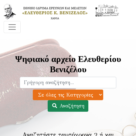
Ψηφιακό αρχείο Ελευθερίου
Βενιζέλου
Αναζήτηση
Αναζητήστε ταυτόχρονα 2 ή και