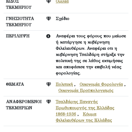
ΕΙΔΟΣ
Ομιλία
ΤΕΚΜΗΡΙΟΥ
ΓΝΗΣΙΟΤΗΤΑ
Σχέδιο
ΤΕΚΜΗΡΙΟΥ
ΠΕΡΙΛΗΨΗ
Αναφέρει τους φόρους που μείωσε
ή κατάργησε η κυβέρνηση
Φιλελευθέρων. Αναφέρει οτι η
κυβέρνηση Τσαλδάρη στήριξε την
πολιτική της σε λάθος εκτιμήσεις
και αποφάσισε την επιβολή νέας
φορολογίας.
ΘΕΜΑΤΑ
Πολιτική
,
Οικονομία Φορολογία
,
Οικονομία Προϋπολογισμός
ΑΝΑΦΕΡΟΜΕΝΟΙ
Τσαλδάρης Παναγής
ΤΕΚΜΗΡΙΩΝ
Πρωθυπουργός της Ελλάδας
1868-1936
,
Κόμμα
Φιλελευθέρων της Ελλάδας